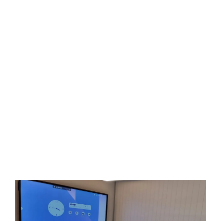
possibilités offertes par la ville qui ne dort
jamais. Notre équipe de réception
multilingue vous assistera en espagnol,
anglais, français, italien et portugais. Nous
mettrons également à votre disposition notre
Wi-Fi haut débit sans frais.
SALLES DE RÉUNION
Organisez vos réunions de travail sans quitter
l’hôtel.
Nous disposons d’une salle de réunion privée
dans notre établissement, conçue pour
répondre à vos besoins professionnels.
More information