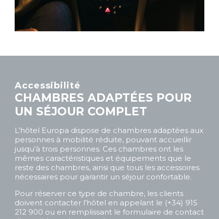
Accessibilité
CHAMBRES ADAPTÉES POUR
UN SÉJOUR COMPLET
L’hôtel Europa dispose de chambres adaptées aux
personnes à mobilité réduite, pouvant accueillir
jusqu’à trois personnes. Ces chambres ont les
mêmes caractéristiques et équipements que le
reste des chambres, ainsi que tous les accessoires
nécessaires pour garantir un séjour confortable.
Pour réserver ce type de chambre, les clients
doivent contacter l’hôtel en appelant le (+34) 915
212 900 ou en remplissant le formulaire de contact