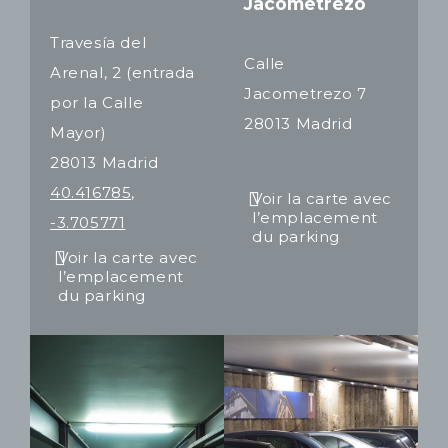
Jacometrezo
Travesía del
Calle
Arenal, 2 (entrada
Jacometrezo 7
por la Calle
28013 Madrid
Mayor)
28013 Madrid
40.416785,
Voir la carte avec
l’emplacement
-3.705771
du parking
Voir la carte avec
l’emplacement
du parking