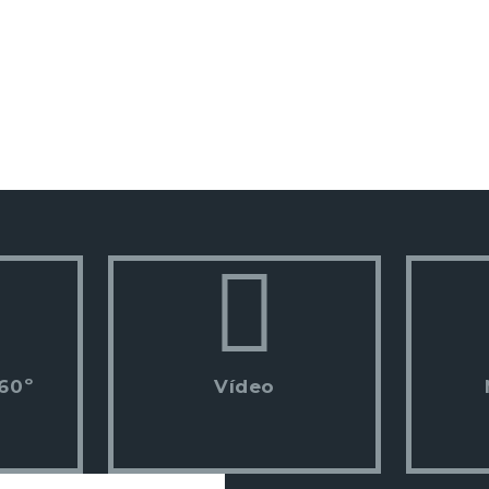
360º
Vídeo